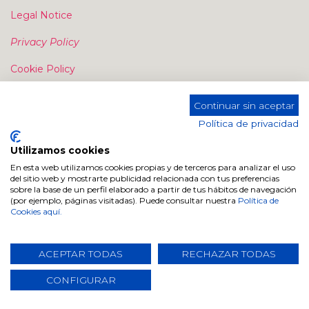
Legal Notice
Privacy Policy
Cookie Policy
Continuar sin aceptar
Política de privacidad
Utilizamos cookies
Contact us
En esta web utilizamos cookies propias y de terceros para analizar el uso
del sitio web y mostrarte publicidad relacionada con tus preferencias
sobre la base de un perfil elaborado a partir de tus hábitos de navegación
Send us a message
(por ejemplo, páginas visitadas). Puede consultar nuestra
Política de
Cookies aquí.
info@dugarhome.com
+34 960 693 038
ACEPTAR TODAS
RECHAZAR TODAS
CONFIGURAR