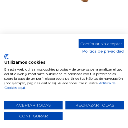
DINING TABLE DT-503
Continuar sin aceptar
Colour
Política de privacidad
Utilizamos cookies
En esta web utilizamos cookies propias y de terceros para analizar el uso
WIDTH
del sitio web y mostrarte publicidad relacionada con tus preferencias
sobre la base de un perfil elaborado a partir de tus hábitos de navegación
160 CM
200 CM
(por ejemplo, páginas visitadas). Puede consultar nuestra
Política de
Cookies aquí.
ACEPTAR TODAS
RECHAZAR TODAS
Shere this product.
CONFIGURAR