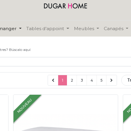
 manger
Tables d'appoint
Meubles
Canapés
tres? Búscalo aquí:
T
1
2
3
4
5
NOUVEAU
NO