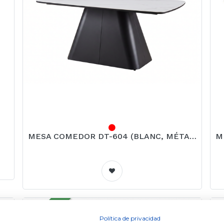
Contactez avec nous
Envoie-nous un message
MESA COMEDOR DT-604 (BLANC, MÉTAL NOIR)
info@dugarhome.com
+34 960 693 038
NOUVEAU
NO
Política de privacidad