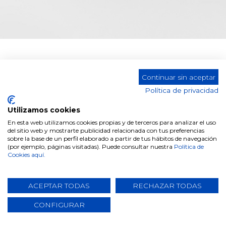
Continuar sin aceptar
Política de privacidad
1. DATOS IDENTIFICATIVOS
TITULAR
Utilizamos cookies
En esta web utilizamos cookies propias y de terceros para analizar el uso
DENOMINACIÓN SOCIAL:
DUGAR HO
del sitio web y mostrarte publicidad relacionada con tus preferencias
sobre la base de un perfil elaborado a partir de tus hábitos de navegación
(por ejemplo, páginas visitadas). Puede consultar nuestra
Política de
NIF:
B 964359
Cookies aquí.
DOMICILIO SOCIAL:
La Canal | 
ACEPTAR TODAS
RECHAZAR TODAS
Teléfono:
CONFIGURAR
CONTACTO:
Email:
lop