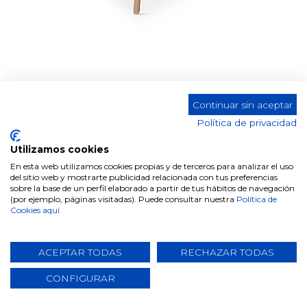
DH Silla Tela DC-402
Continuar sin aceptar
Política de privacidad
Utilizamos cookies
En esta web utilizamos cookies propias y de terceros para analizar el uso
Comparte este producto
del sitio web y mostrarte publicidad relacionada con tus preferencias
sobre la base de un perfil elaborado a partir de tus hábitos de navegación
(por ejemplo, páginas visitadas). Puede consultar nuestra
Política de
Cookies aquí.
ACEPTAR TODAS
RECHAZAR TODAS
Datos técnicos
CONFIGURAR