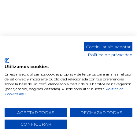
MUEBLE TV-330 SERENA
Continuar sin aceptar
Política de privacidad
Utilizamos cookies
En esta web utilizamos cookies propias y de terceros para analizar el uso
Comparte este producto
del sitio web y mostrarte publicidad relacionada con tus preferencias
sobre la base de un perfil elaborado a partir de tus hábitos de navegación
(por ejemplo, páginas visitadas). Puede consultar nuestra
Política de
Cookies aquí.
ACEPTAR TODAS
RECHAZAR TODAS
Datos técnicos
CONFIGURAR