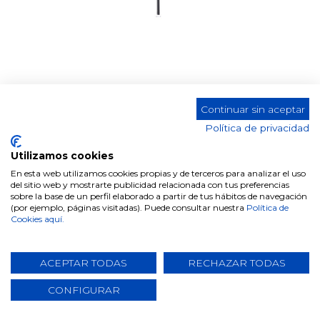
Giratoria
Continuar sin aceptar
Política de privacidad
DH Silla Tela DC-410
Color
Utilizamos cookies
En esta web utilizamos cookies propias y de terceros para analizar el uso
del sitio web y mostrarte publicidad relacionada con tus preferencias
sobre la base de un perfil elaborado a partir de tus hábitos de navegación
(por ejemplo, páginas visitadas). Puede consultar nuestra
Política de
Cookies aquí.
Comparte este producto
ACEPTAR TODAS
RECHAZAR TODAS
CONFIGURAR