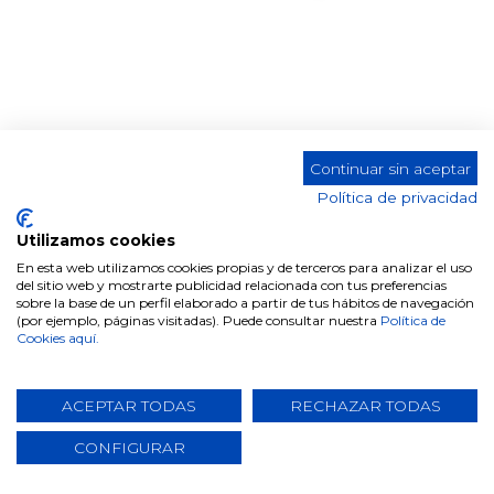
Continuar sin aceptar
MESA COMEDOR DT-910
Política de privacidad
Ancho
Utilizamos cookies
160 CM
180 CM
En esta web utilizamos cookies propias y de terceros para analizar el uso
del sitio web y mostrarte publicidad relacionada con tus preferencias
sobre la base de un perfil elaborado a partir de tus hábitos de navegación
(por ejemplo, páginas visitadas). Puede consultar nuestra
Política de
Cookies aquí.
Comparte este producto
ACEPTAR TODAS
RECHAZAR TODAS
CONFIGURAR