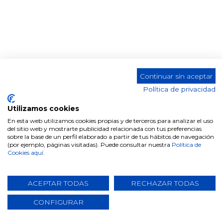
Continuar sin aceptar
MESA AUXILIAR CT-906 CITY
Política de privacidad
Medidas DH
Utilizamos cookies
60X35
50X40
40X45
En esta web utilizamos cookies propias y de terceros para analizar el uso
del sitio web y mostrarte publicidad relacionada con tus preferencias
sobre la base de un perfil elaborado a partir de tus hábitos de navegación
(por ejemplo, páginas visitadas). Puede consultar nuestra
Política de
Cookies aquí.
Comparte este producto
ACEPTAR TODAS
RECHAZAR TODAS
CONFIGURAR