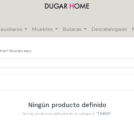
auxiliares
Muebles
Butacas
Descatalogado
tres? Búscalo aquí:
Ningún producto definido
No hay productos definidos en la categoría "
TOKIO
".